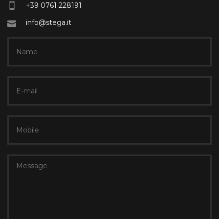
+39 0761 228191
info@stega.it